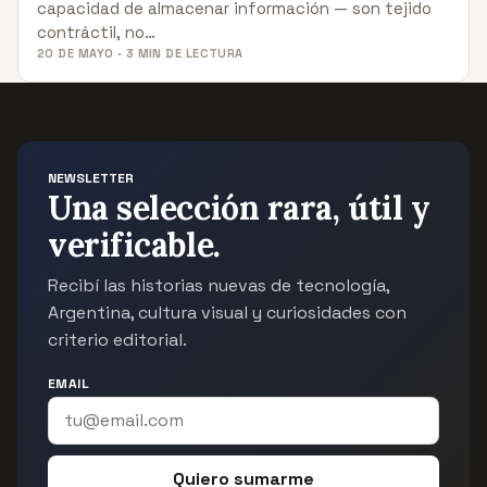
capacidad de almacenar información — son tejido
contráctil, no…
20 DE MAYO · 3 MIN DE LECTURA
NEWSLETTER
Una selección rara, útil y
verificable.
Recibí las historias nuevas de tecnología,
Argentina, cultura visual y curiosidades con
criterio editorial.
EMAIL
Quiero sumarme