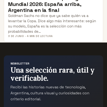
Mundial 2026: España arriba,
Argentina en la final
Goldman Sachs no dice que ya sabe quién va a
levantar la Copa. Dice algo más interesante: según
su modelo, España es la selección con más
probabilidades de…
3 DE JUNIO · 4 MIN DE LECTURA
NEWSLETTER
Una selección rara, útil y
verificable.
Recibí las historias nuevas de tecnología,
Argentina, cultura visual y curiosidades con
criterio editorial.