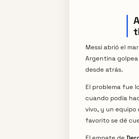
A
t
Messi abrió el mar
Argentina golpea p
desde atrás.
El problema fue l
cuando podía hace
vivo, y un equipo
favorito se dé cu
El empate de
Der