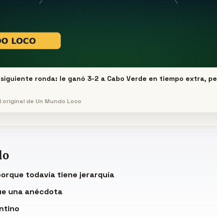
 siguiente ronda: le ganó 3-2 a Cabo Verde en tiempo extra, pe
al original de Un Mundo Loco
do
orque todavía tiene jerarquía
ue una anécdota
ntino