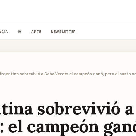
NCIA
IA
ARTE
NEWSLETTER
Argentina sobrevivió a Cabo Verde: el campeón ganó, pero el susto n
tina sobrevivió a
: el campeón gan