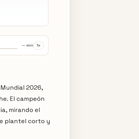
— min
1x
 Mundial 2026,
che. El campeón
a, mirando el
e plantel corto y