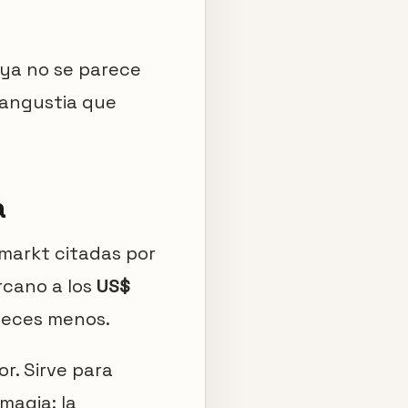
 ya no se parece
s angustia que
a
markt citadas por
rcano a los
US$
veces menos.
or. Sirve para
magia: la