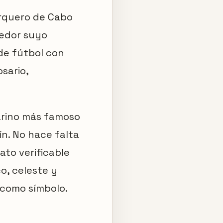
arquero de Cabo
dedor suyo
de fútbol con
osario,
sarino más famoso
ín. No hace falta
ato verificable
co, celeste y
 como símbolo.