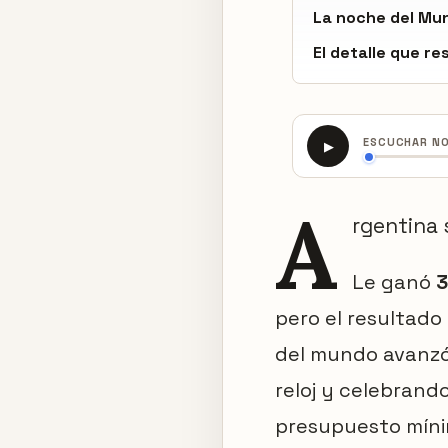
La noche del Mun
El detalle que r
ESCUCHAR N
▶
A
rgentina 
Le ganó
3
pero el resultad
del mundo avanzó,
reloj y celebrand
presupuesto mínim