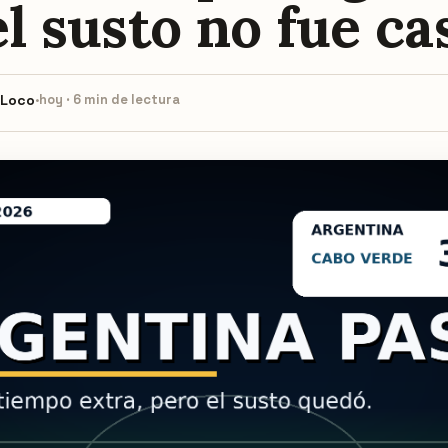
l susto no fue ca
 Loco
·
hoy · 6 min de lectura