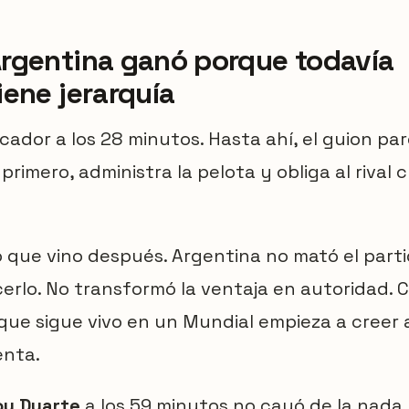
rgentina ganó porque todavía
iene jerarquía
cador a los 28 minutos. Hasta ahí, el guion pa
rimero, administra la pelota y obliga al rival c
o que vino después. Argentina no mató el parti
rlo. No transformó la ventaja en autoridad. C
 que sigue vivo en un Mundial empieza a creer 
enta.
oy Duarte
a los 59 minutos no cayó de la nada