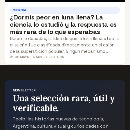
CIENCIA
¿Dormís peor en luna llena? La
ciencia lo estudió y la respuesta es
más rara de lo que esperabas
Durante décadas, la idea de que la luna llena afecta
el sueño fue clasificada directamente en el cajón
de la superstición popular. Ningún mecanismo…
21 DE MAYO · 3 MIN DE LECTURA
NEWSLETTER
Una selección rara, útil y
verificable.
Recibí las historias nuevas de tecnología,
Argentina, cultura visual y curiosidades con