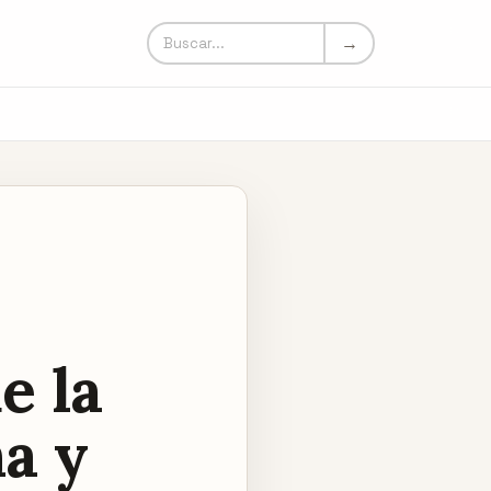
Buscar en Un Mundo Loco
→
e la
a y