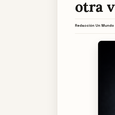
otra 
Redacción
Un Mundo