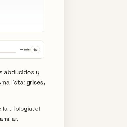
— min
1x
os abducidos y
sma lista:
grises,
la ufología, el
miliar.