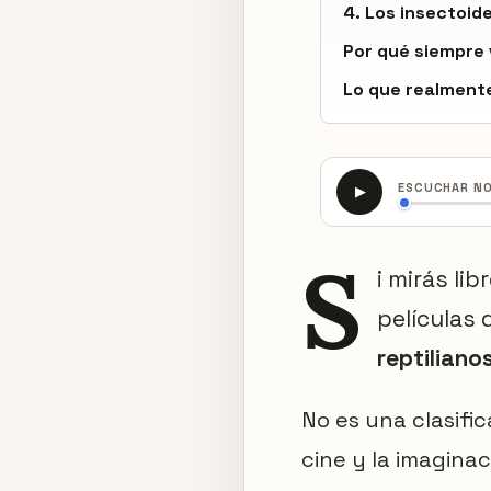
4. Los insectoid
Por qué siempre 
Lo que realment
ESCUCHAR N
▶
S
i mirás l
películas 
reptiliano
No es una clasific
cine y la imaginac