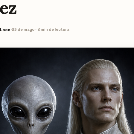
vez
 Loco
·
23 de mayo · 2 min de lectura