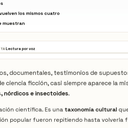
es
vuelven los mismos cuatro
e muestran
·
Lectura por voz
OTA
ibros, documentales, testimonios de supuest
de ciencia ficción, casi siempre aparece la mi
s, nórdicos e insectoides
.
ación científica. Es una
taxonomía cultural
que 
ión popular fueron repitiendo hasta volverla fa