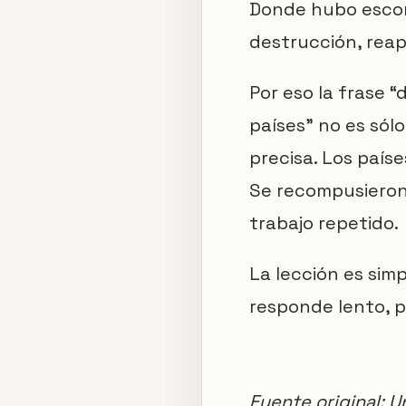
Donde hubo escom
destrucción, reap
Por eso la frase 
países” no es sól
precisa. Los país
Se recompusieron 
trabajo repetido.
La lección es sim
responde lento, p
Fuente original:
U