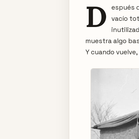
D
espués d
vacío to
inutiliza
muestra algo bas
Y cuando vuelve, 