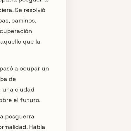
era. Se resolvió
cas, caminos,
recuperación
 aquello que la
 pasó a ocupar un
aba de
n una ciudad
obre el futuro.
la posguerra
ormalidad. Había