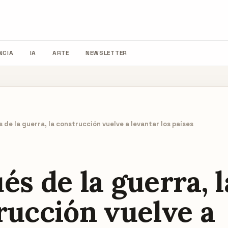
NCIA
IA
ARTE
NEWSLETTER
 de la guerra, la construcción vuelve a levantar los países
és de la guerra, l
rucción vuelve a