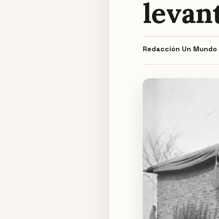
levant
Redacción
Un Mundo