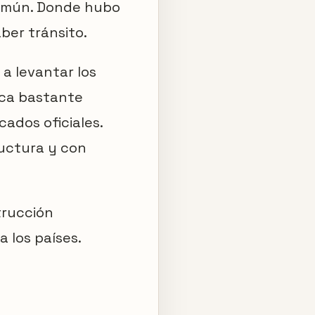
omún. Donde hubo
ber tránsito.
 a levantar los
ica bastante
ados oficiales.
ructura y con
trucción
 los países.