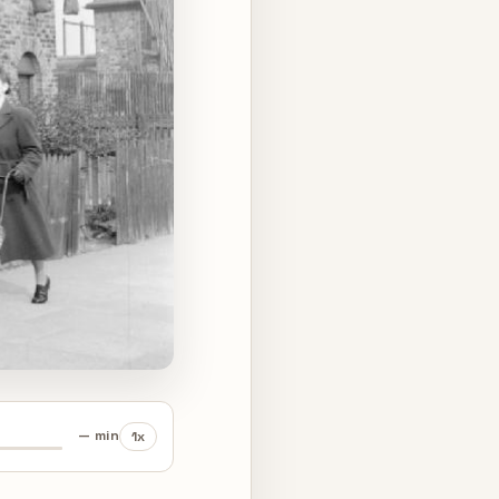
— min
1x