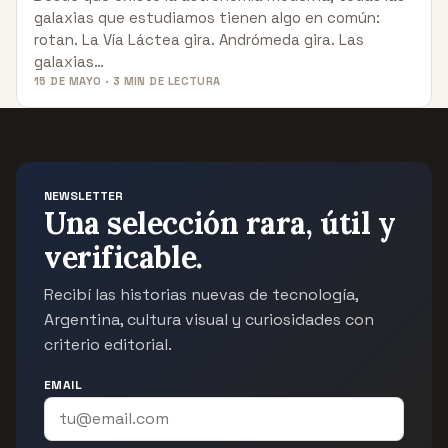
galaxias que estudiamos tienen algo en común:
rotan. La Vía Láctea gira. Andrómeda gira. Las
galaxias…
15 DE MAYO · 3 MIN DE LECTURA
NEWSLETTER
Una selección rara, útil y
verificable.
Recibí las historias nuevas de tecnología,
Argentina, cultura visual y curiosidades con
criterio editorial.
EMAIL