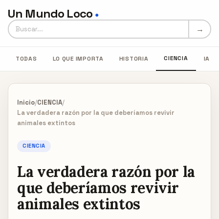
Un Mundo Loco
●
Buscar en Un Mundo Loco
→
CIENCIA
TODAS
LO QUE IMPORTA
HISTORIA
IA
Inicio
/
CIENCIA
/
La verdadera razón por la que deberíamos revivir
animales extintos
CIENCIA
La verdadera razón por la
que deberíamos revivir
animales extintos