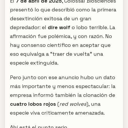
El
7 de abril de 2025
, Colossal Biosciences
presentó lo que describió como la primera
desextinción exitosa de un gran
depredador: el
dire wolf
o lobo terrible. La
afirmación fue polémica, y con razón. No
hay consenso científico en aceptar que
eso equivalga a “traer de vuelta” una
especie extinguida.
Pero junto con ese anuncio hubo un dato
más importante y menos espectacular: la
empresa informó también la clonación de
cuatro lobos rojos
(
red wolves
), una
especie viva críticamente amenazada.
Ahí está el punto serio.