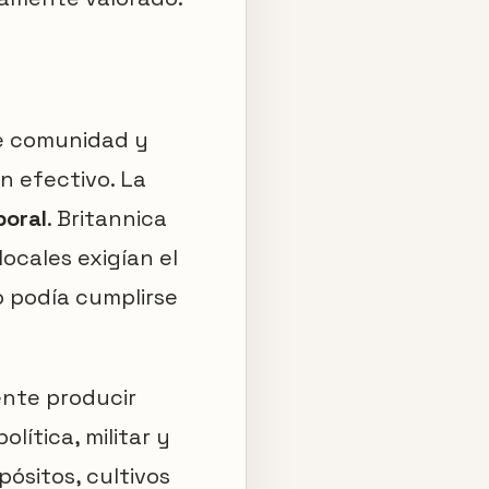
re comunidad y
 efectivo. La
boral
. Britannica
ocales exigían el
o podía cumplirse
ente producir
lítica, militar y
pósitos, cultivos