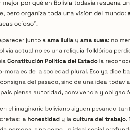
 mejor por qué en Bolivia todavía resuena un
e, pero organiza toda una visión del mundo:
 seas ocioso”.
 aparecer junto a
ama llulla
y
ama suwa
: no men
olivia actual no es una reliquia folklórica perdi
pia
Constitución Política del Estado
la reconoc
co-morales de la sociedad plural. Eso ya dice b
 consigna del pasado, sino de una idea todavía
país piensa autoridad, convivencia y obligació
 en el imaginario boliviano siguen pesando tan
cretas: la
honestidad
y la
cultura del trabajo
.
da persona, sino como un ideal social profun