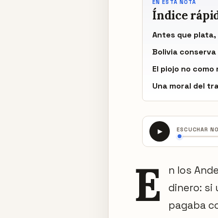
EN ESTA NOTA
Índice rápi
Antes que plata,
Bolivia conserva
El piojo no como
Una moral del tr
ESCUCHAR N
▶
E
n los Ande
dinero: s
pagaba co