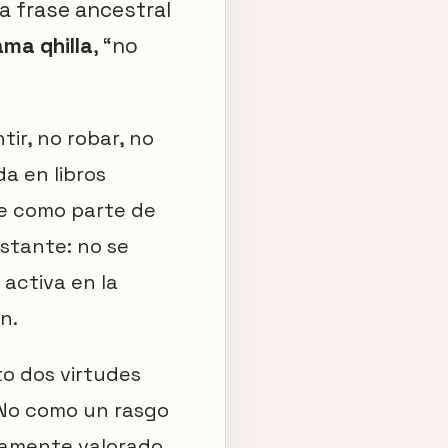
a frase ancestral
ama qhilla
, “no
tir, no robar, no
da en libros
e como parte de
astante: no se
 activa en la
n.
to dos virtudes
 No como un rasgo
damente valorado.