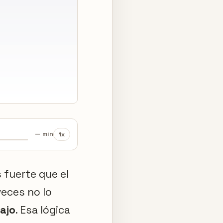
— min
1x
 fuerte que el
veces no lo
ajo
. Esa lógica