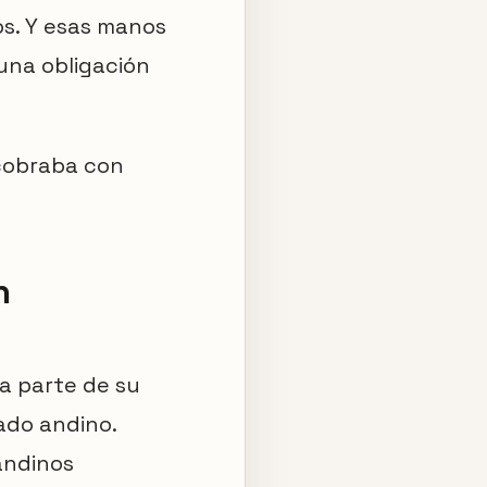
os. Y esas manos
una obligación
 cobraba con
n
a parte de su
gado andino.
 andinos