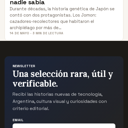
nadie sabía
Durante décadas, la historia genética de Japón se
contó con dos protagonistas. Los Jomon:
cazadores-recolectores que habitaron el
archipiélago por más de…
14 DE MAYO · 3 MIN DE LECTURA
NEWSLETTER
Una selección rara, útil y
verificable.
Recibí las historias nuevas de tecnología,
Argentina, cultura visual y curiosidades con
criterio editorial.
EMAIL