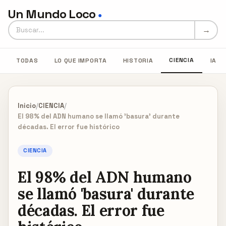
Un Mundo Loco
●
Buscar en Un Mundo Loco
→
CIENCIA
TODAS
LO QUE IMPORTA
HISTORIA
IA
Inicio
/
CIENCIA
/
El 98% del ADN humano se llamó 'basura' durante
décadas. El error fue histórico
CIENCIA
El 98% del ADN humano
se llamó 'basura' durante
décadas. El error fue