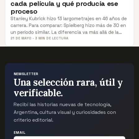
cada película y qué producía ese
proceso
Stanley Kubrick hizo 13 largometrajes en 46 años de
carrera. Para comparar: Spielberg hizo más de 30 en
un período similar. La diferencia va más allá de la…
21 DE MAYO · 3 MIN DE LECTURA
NEWSLETTER
Una selección rara, útil y
verificable.
Recibí las historias nuevas de tecnología,
Argentina, cultura visual y curiosidades con
criterio editorial.
EMAIL