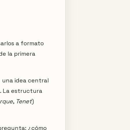
sarlos a formato
de la primera
n una idea central
a. La estructura
rque
,
Tenet
)
pregunta: ¿cómo