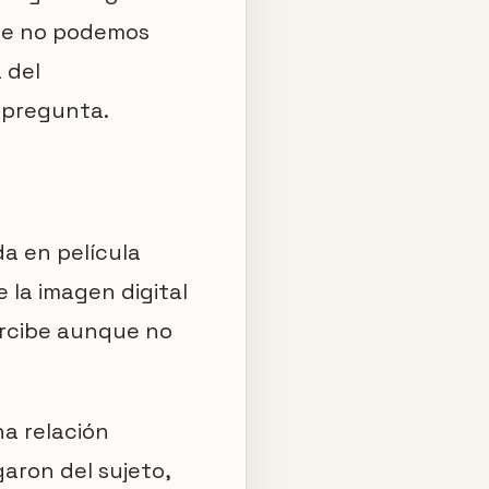
que no podemos
 del
 pregunta.
da en película
la imagen digital
ercibe aunque no
na relación
aron del sujeto,