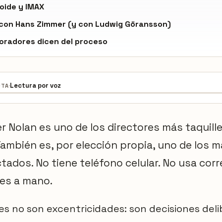
loide y IMAX
 con Hans Zimmer (y con Ludwig Göransson)
oradores dicen del proceso
·
Lectura por voz
OTA
r Nolan es uno de los directores más taquille
 También es, por elección propia, uno de los 
ados. No tiene teléfono celular. No usa corr
nes a mano.
es no son excentricidades: son decisiones del