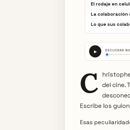
El rodaje en celu
La colaboración
Lo que sus colab
ESCUCHAR N
▶
C
hristophe
del cine.
desconect
Escribe los guio
Esas peculiaridad