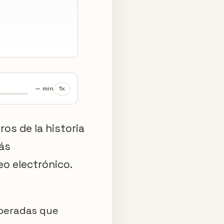
— min
1x
ros de la historia
más
eo electrónico.
iberadas que