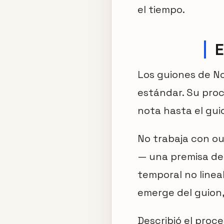
el tiempo.
E
Los guiones de No
estándar. Su pro
nota hasta el guio
No trabaja con ou
— una premisa de 
temporal no linea
emerge del guion,
Describió el proc