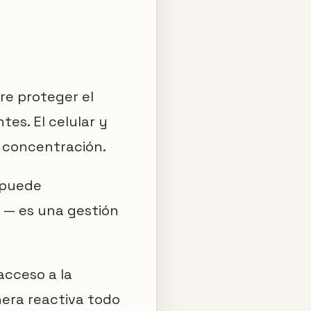
ere proteger el
es. El celular y
a concentración.
 puede
a — es una gestión
acceso a la
nera reactiva todo