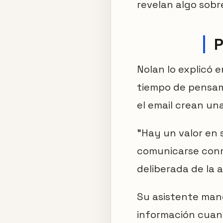
revelan algo sobr
P
Nolan lo explicó e
tiempo de pensami
el email crean u
"Hay un valor en 
comunicarse conmi
deliberada de la 
Su asistente mane
información cuand