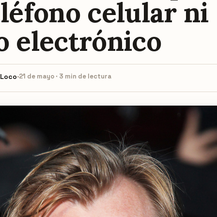
léfono celular ni
o electrónico
 Loco
·
21 de mayo · 3 min de lectura