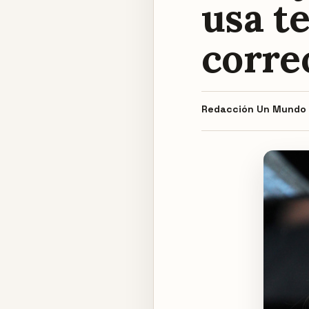
usa te
corre
Redacción
Un Mundo