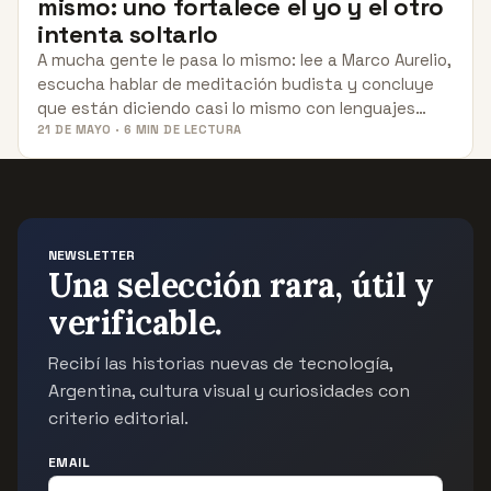
mismo: uno fortalece el yo y el otro
intenta soltarlo
A mucha gente le pasa lo mismo: lee a Marco Aurelio,
escucha hablar de meditación budista y concluye
que están diciendo casi lo mismo con lenguajes…
21 DE MAYO · 6 MIN DE LECTURA
NEWSLETTER
Una selección rara, útil y
verificable.
Recibí las historias nuevas de tecnología,
Argentina, cultura visual y curiosidades con
criterio editorial.
EMAIL