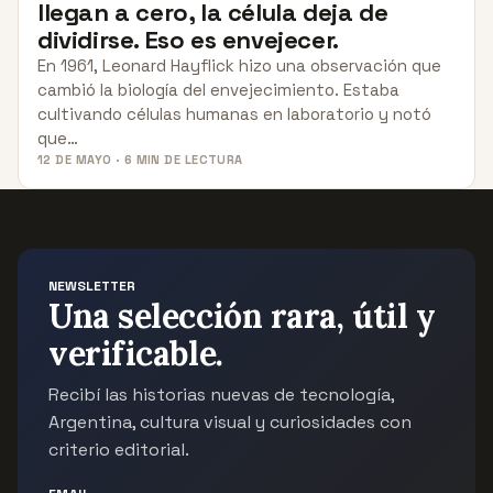
llegan a cero, la célula deja de
dividirse. Eso es envejecer.
En 1961, Leonard Hayflick hizo una observación que
cambió la biología del envejecimiento. Estaba
cultivando células humanas en laboratorio y notó
que…
12 DE MAYO · 6 MIN DE LECTURA
NEWSLETTER
Una selección rara, útil y
verificable.
Recibí las historias nuevas de tecnología,
Argentina, cultura visual y curiosidades con
criterio editorial.