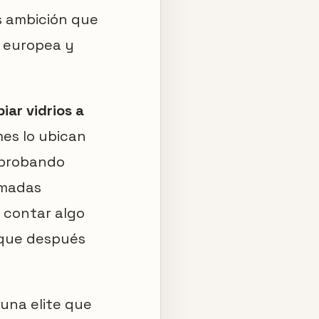
s ambición que
, europea y
piar vidrios a
mes lo ubican
 probando
amadas
a contar algo
 que después
 una elite que