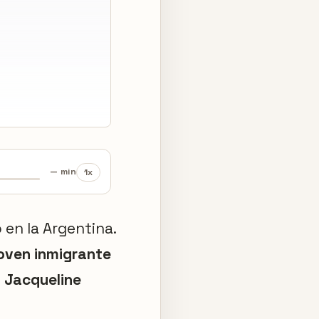
— min
1x
ó en la Argentina.
oven inmigrante
 Jacqueline