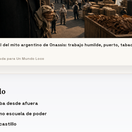
l del mito argentino de Onassis: trabajo humilde, puerto, tabac
ada para Un Mundo Loco
do
aba desde afuera
mo escuela de poder
castillo