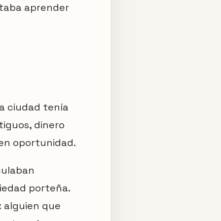
itaba aprender
La ciudad tenía
tiguos, dinero
en oportunidad.
culaban
ciedad porteña.
: alguien que