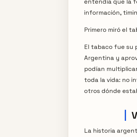
entendía que la 
información, timin
Primero miró el t
El tabaco fue su 
Argentina y apro
podían multiplica
toda la vida: no 
otros dónde esta
V
La historia argent