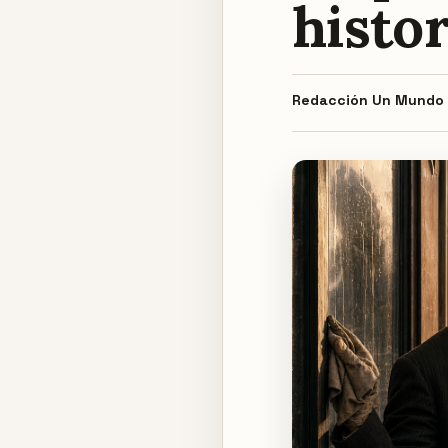
histor
Redacción
Un Mundo