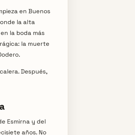
 Empieza en Buenos
onde la alta
 en la boda más
rágica: la muerte
 Dodero.
calera. Después,
ra
de Esmirna y del
cisiete años. No