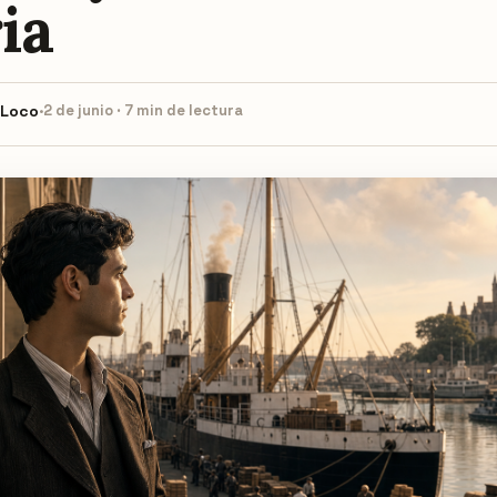
ia
 Loco
·
2 de junio · 7 min de lectura