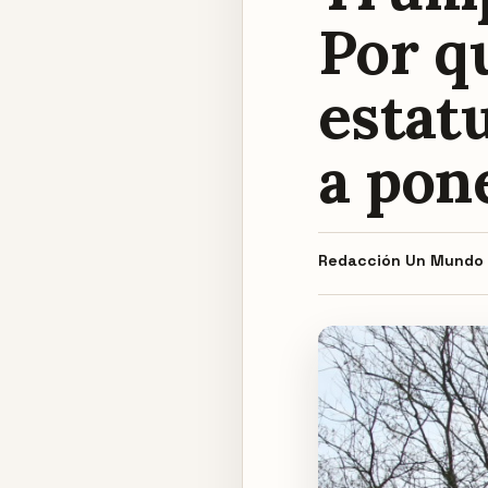
Por q
estatu
a pone
Redacción
Un Mundo