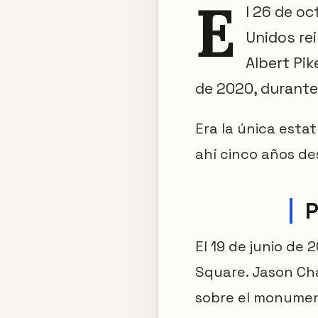
E
l 26 de oc
Unidos rei
Albert Pik
de 2020, durante
Era la única estat
ahí cinco años de
P
El 19 de junio de
Square. Jason Cha
sobre el monument