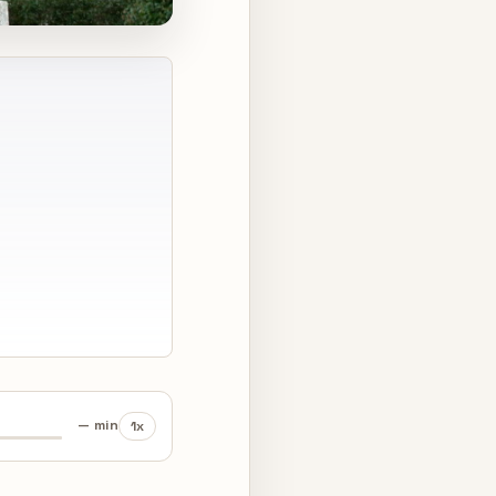
— min
1x