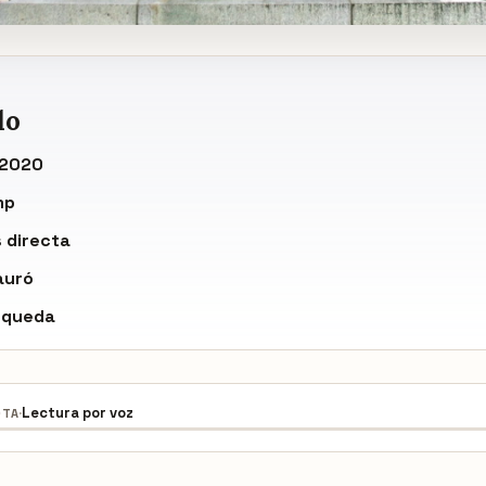
do
 2020
mp
 directa
auró
 queda
·
Lectura por voz
OTA