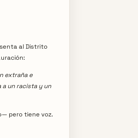
enta al Distrito
auración:
an extraña e
a un racista y un
— pero tiene voz.