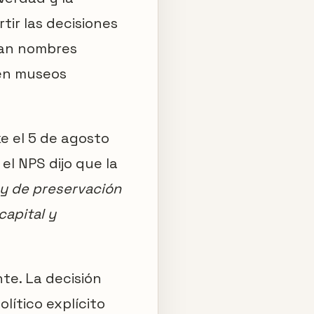
tir las decisiones
aban nombres
 en museos
ke el 5 de agosto
el NPS dijo que la
ley de preservación
capital y
te. La decisión
lítico explícito