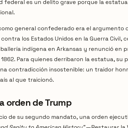
d federal es un delito grave porque la estatu
ional.
 como general confederado era el argumento c
contra los Estados Unidos en la Guerra Civil,
ballería indígena en Arkansas y renunció en p
 1862. Para quienes derribaron la estatua, su 
na contradicción insostenible: un traidor ho
aís al que traicionó.
a orden de Trump
nicio de su segundo mandato, una orden ejecut
and Sanity to American History"
—Restaurar la 