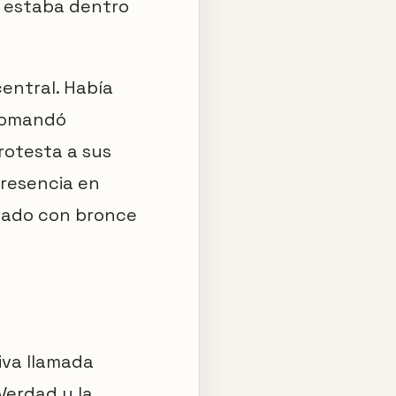
a estaba dentro
entral. Había
 comandó
rotesta a sus
presencia en
nrado con bronce
iva llamada
Verdad y la