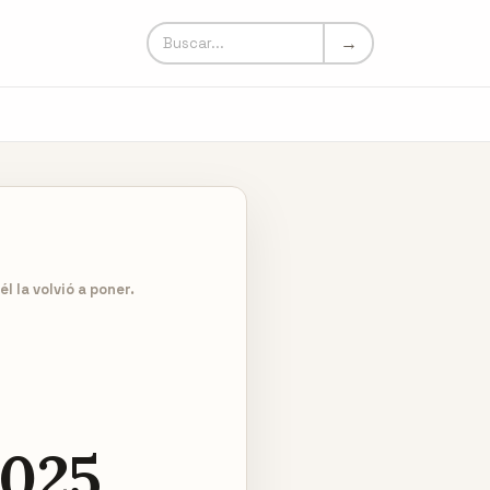
Buscar en Un Mundo Loco
→
 la volvió a poner.
025.