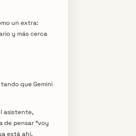
omo un extra:
ario y más cerca
ntando que Gemini
 asistente,
a de pensar “voy
ya está ahí,