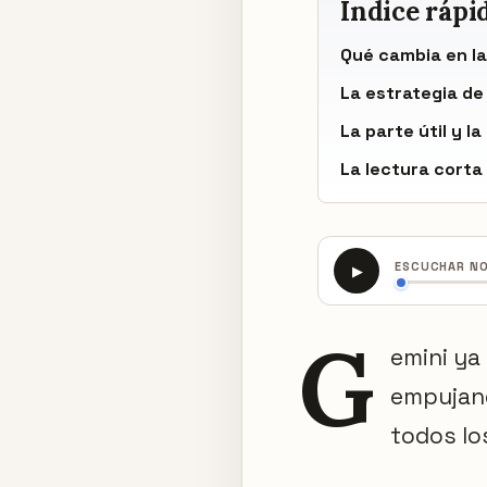
Índice rápi
Qué cambia en la
La estrategia de
La parte útil y l
La lectura corta
ESCUCHAR N
▶
G
emini ya
empujan
todos lo