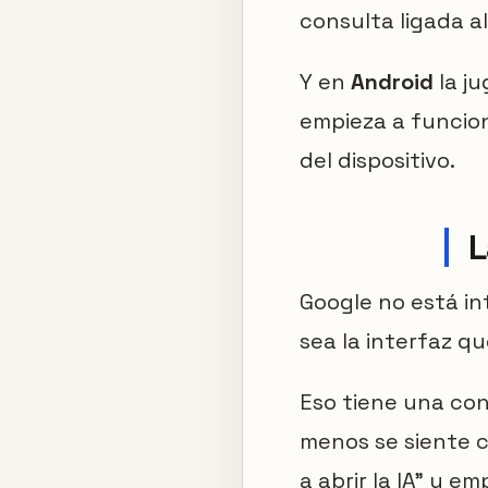
consulta ligada a
Y en
Android
la j
empieza a funcion
del dispositivo.
L
Google no está i
sea la interfaz q
Eso tiene una con
menos se siente c
a abrir la IA” y e