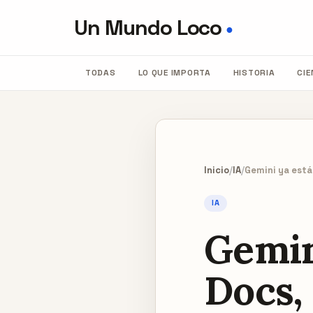
Un Mundo Loco
●
TODAS
LO QUE IMPORTA
HISTORIA
CIE
Inicio
/
IA
/
Gemini ya está
IA
Gemin
Docs,