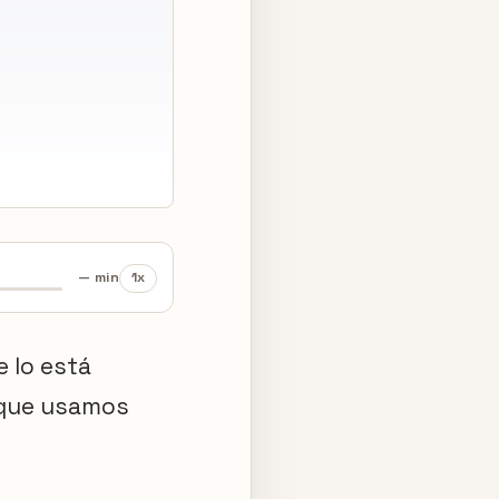
— min
1x
 lo está
 que usamos