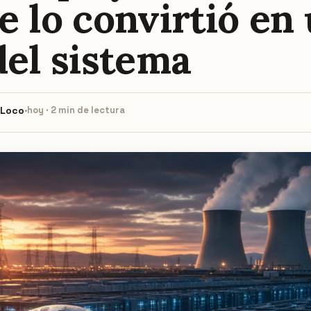
e lo convirtió en
del sistema
 Loco
·
hoy · 2 min de lectura