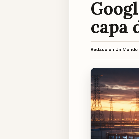
Googl
capa 
Redacción
Un Mundo