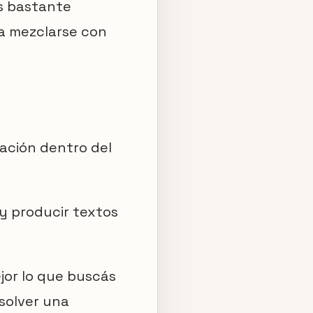
es bastante
 a mezclarse con
mación dentro del
s y producir textos
jor lo que buscás
solver una