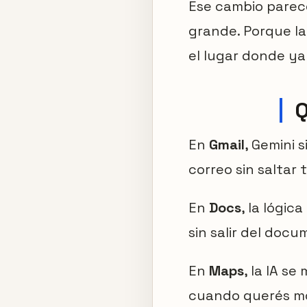
Ese cambio parece
grande. Porque la
el lugar donde ya
Q
En
Gmail
, Gemini 
correo sin saltar
En
Docs
, la lógic
sin salir del docu
En
Maps
, la IA s
cuando querés mov