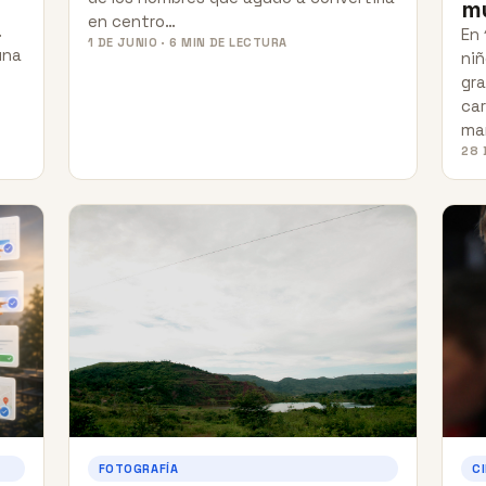
m
en centro…
.
En 
1 DE JUNIO · 6 MIN DE LECTURA
una
niñ
gra
car
ma
28 
FOTOGRAFÍA
C