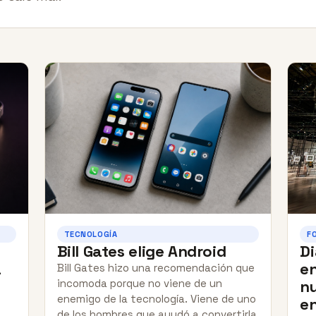
TECNOLOGÍA
F
Bill Gates elige Android
Di
a
e
Bill Gates hizo una recomendación que
incomoda porque no viene de un
nu
enemigo de la tecnología. Viene de uno
en
de los hombres que ayudó a convertirla