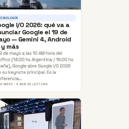
ECNOLOGÍA
ogle I/O 2026: qué va a
unciar Google el 19 de
yo — Gemini 4, Android
 y más
19 de mayo a las 10 AM hora del
ífico (14:00 hs Argentina / 19:00 hs
aña), Google abre Google I/O 2026
 su keynote principal. Es la
nferencia…
DE MAYO · 4 MIN DE LECTURA