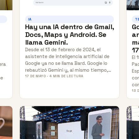
IA
T
Hay una IA dentro de Gmail,
Go
Docs, Maps y Android. Se
an
llama Gemini.
ma
17
Desde el 13 de febrero de 2024, el
asistente de inteligencia artificial de
El 
Google ya no se llama Bard. Google lo
era
Pac
rebautizó Gemini y, al mismo tiempo,…
Esp
17 DE MAYO · 4 MIN DE LECTURA
ue
con
co
13 