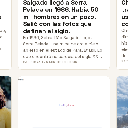
Salgado llegó a Serra
Ch
Pelada en 1986. Había 50
tr
s
mil hombres en un pozo.
us
Salió con las fotos que
co
definen el siglo.
ue,
Chr
ue
dir
En 1986, Sebastião Salgado llegó a
his
Serra Pelada, una mina de oro a cielo
A
ele
abierto en el estado de Pará, Brasil. Lo
de
que encontró no parecía del siglo XX:…
21 
23 DE MAYO · 5 MIN DE LECTURA