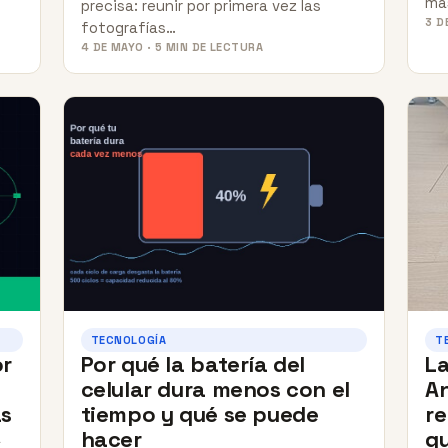
má
precisa: reunir por primera vez las
3 D
fotografías…
4 DE MAYO · 5 MIN DE LECTURA
TECNOLOGÍA
T
or
Por qué la batería del
L
celular dura menos con el
An
s
tiempo y qué se puede
re
hacer
q
a