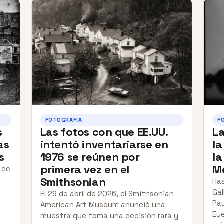
FOTOGRAFÍA
F
s
Las fotos con que EE.UU.
La
as
intentó inventariarse en
la
s
1976 se reúnen por
la
primera vez en el
M
 de
Smithsonian
Has
Gal
El 29 de abril de 2026, el Smithsonian
a
Pa
American Art Museum anunció una
Eye
muestra que toma una decisión rara y