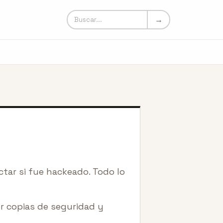
Buscar en Un Mundo Loco
→
ctar si fue hackeado. Todo lo
er copias de seguridad y