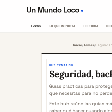
Un Mundo Loco
●
TODAS
LO QUE IMPORTA
HISTORIA
CIE
Inicio
/
Temas
/
Seguridad
HUB TEMÁTICO
Seguridad, bac
Guías prácticas para protege
que necesitás para no perde
Este hub reúne las guías más
saber qué hacer cuando algo