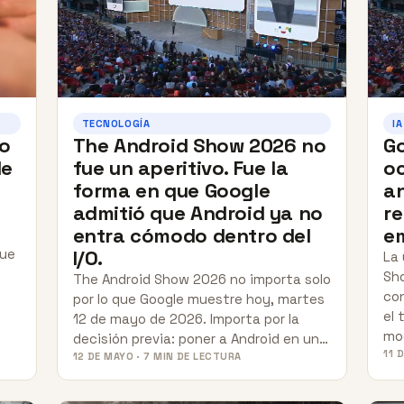
TECNOLOGÍA
IA
mo
The Android Show 2026 no
Go
le
fue un aperitivo. Fue la
oc
forma en que Google
an
admitió que Android ya no
re
entra cómodo dentro del
e
que
I/O.
La 
Sh
The Android Show 2026 no importa solo
con
por lo que Google muestre hoy, martes
el 
12 de mayo de 2026. Importa por la
mo
decisión previa: poner a Android en un…
11 
12 DE MAYO · 7 MIN DE LECTURA