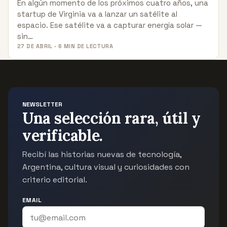
En algún momento de los próximos cuatro años, una
startup de Virginia va a lanzar un satélite al
espacio. Ese satélite va a capturar energía solar —
sin…
27 DE ABRIL · 6 MIN DE LECTURA
NEWSLETTER
Una selección rara, útil y
verificable.
Recibí las historias nuevas de tecnología,
Argentina, cultura visual y curiosidades con
criterio editorial.
EMAIL