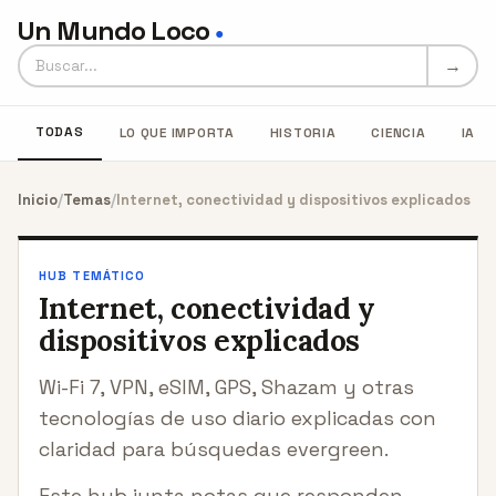
Un Mundo Loco
●
Buscar en Un Mundo Loco
→
TODAS
LO QUE IMPORTA
HISTORIA
CIENCIA
IA
Inicio
/
Temas
/
Internet, conectividad y dispositivos explicados
HUB TEMÁTICO
Internet, conectividad y
dispositivos explicados
Wi-Fi 7, VPN, eSIM, GPS, Shazam y otras
tecnologías de uso diario explicadas con
claridad para búsquedas evergreen.
Este hub junta notas que responden