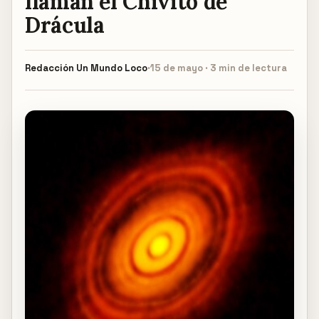
llaman el Chivito de
Drácula
Redacción
Un Mundo Loco
·
15 de mayo · 3 min de lectura