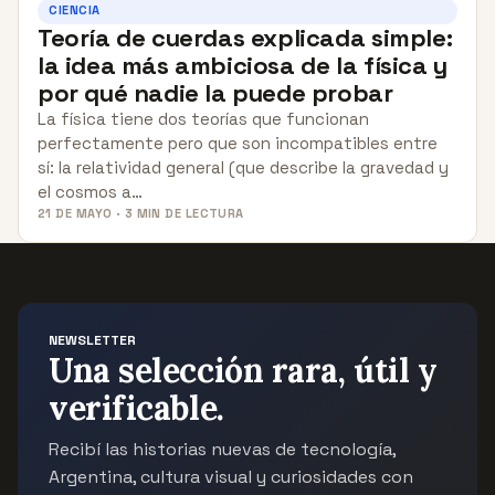
CIENCIA
Teoría de cuerdas explicada simple:
la idea más ambiciosa de la física y
por qué nadie la puede probar
La física tiene dos teorías que funcionan
perfectamente pero que son incompatibles entre
sí: la relatividad general (que describe la gravedad y
el cosmos a…
21 DE MAYO · 3 MIN DE LECTURA
NEWSLETTER
Una selección rara, útil y
verificable.
Recibí las historias nuevas de tecnología,
Argentina, cultura visual y curiosidades con