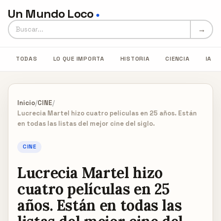
Un Mundo Loco
●
Buscar en Un Mundo Loco
→
TODAS
LO QUE IMPORTA
HISTORIA
CIENCIA
IA
Inicio
/
CINE
/
Lucrecia Martel hizo cuatro películas en 25 años. Están
en todas las listas del mejor cine del siglo.
CINE
Lucrecia Martel hizo
cuatro películas en 25
años. Están en todas las